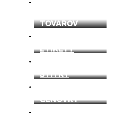
VISAČKY
TOVAROV
ETIKETY
ŠTÍTKY
CENOVKY
POŠTOVÝ