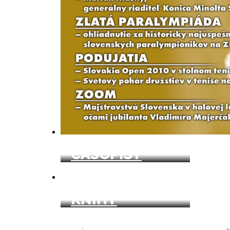
ČASOPISY
KNIHY