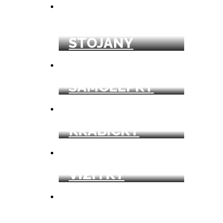
REKLAMNÉ
STOJANY
SAMOLEPKY
KRABIČKY
VIZITKY
HLAVIČKOVÉ