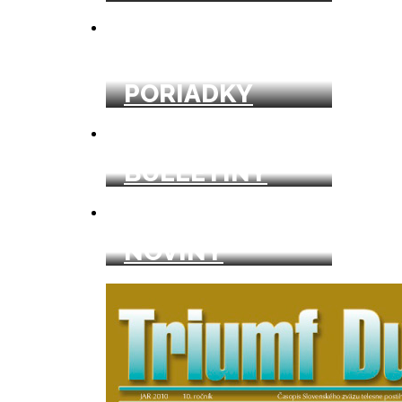
CESTOVNÉ
PORIADKY
BULLETINY
NOVINY