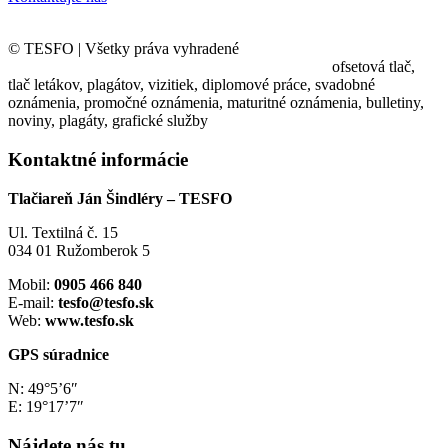
© TESFO | Všetky práva vyhradené
ofsetová tlač,
tlač letákov, plagátov, vizitiek, diplomové práce, svadobné
oznámenia, promočné oznámenia, maturitné oznámenia, bulletiny,
noviny, plagáty, grafické služby
Kontaktné informácie
Tlačiareň Ján Šindléry – TESFO
Ul. Textilná č. 15
034 01 Ružomberok 5
Mobil:
0905 466 840
E-mail:
tesfo@tesfo.sk
Web:
www.tesfo.sk
GPS súradnice
N: 49°5’6″
E: 19°17’7″
Nájdete nás tu