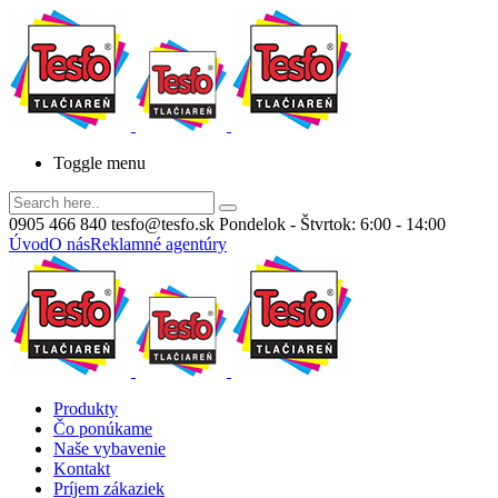
Toggle menu
0905 466 840
tesfo@tesfo.sk
Pondelok - Štvrtok: 6:00 - 14:00
Úvod
O nás
Reklamné agentúry
Produkty
Čo ponúkame
Naše vybavenie
Kontakt
Príjem zákaziek