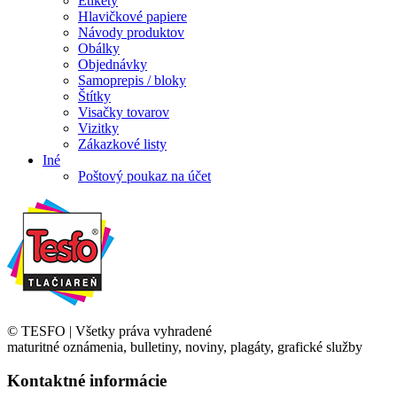
Etikety
Hlavičkové papiere
Návody produktov
Obálky
Objednávky
Samoprepis / bloky
Štítky
Visačky tovarov
Vizitky
Zákazkové listy
Iné
Poštový poukaz na účet
© TESFO | Všetky práva vyhradené ofsetová tlač,
maturitné oznámenia, bulletiny, noviny, plagáty, grafické služby
Kontaktné informácie