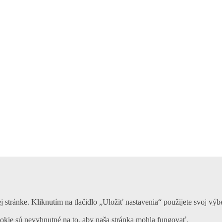
 stránke. Kliknutím na tlačidlo „Uložiť nastavenia“ použijete svoj výbe
okie sú nevyhnutné na to, aby naša stránka mohla fungovať.