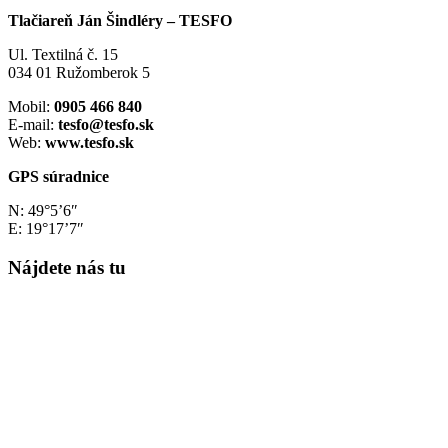
Tlačiareň Ján Šindléry – TESFO
Ul. Textilná č. 15
034 01 Ružomberok 5
Mobil:
0905 466 840
E-mail:
tesfo@tesfo.sk
Web:
www.tesfo.sk
GPS súradnice
N: 49°5’6″
E: 19°17’7″
Nájdete nás tu