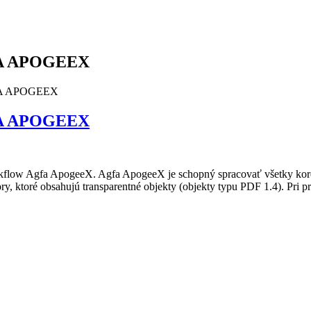
GFA APOGEEX
GFA APOGEEX
GFA APOGEEX
flow Agfa ApogeeX. Agfa ApogeeX je schopný spracovať všetky korek
y, ktoré obsahujú transparentné objekty (objekty typu PDF 1.4). Pri