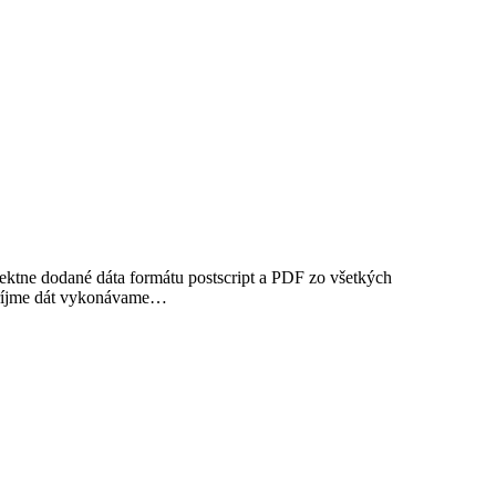
tne dodané dáta formátu postscript a PDF zo všetkých
 príjme dát vykonávame…