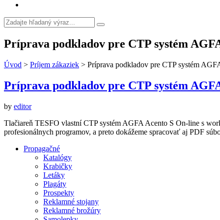
Príprava podkladov pre CTP systém A
Úvod
>
Príjem zákaziek
>
Príprava podkladov pre CTP systém A
Príprava podkladov pre CTP systém A
by
editor
Tlačiareň TESFO vlastní CTP systém AGFA Acento S On-line s work
profesionálnych programov, a preto dokážeme spracovať aj PDF súbor
Propagačné
Katalógy
Krabičky
Letáky
Plagáty
Prospekty
Reklamné stojany
Reklamné brožúry
Samolepky