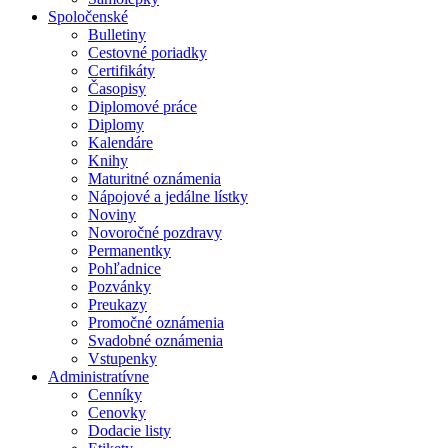
Spoločenské
Bulletiny
Cestovné poriadky
Certifikáty
Časopisy
Diplomové práce
Diplomy
Kalendáre
Knihy
Maturitné oznámenia
Nápojové a jedálne lístky
Noviny
Novoročné pozdravy
Permanentky
Pohľadnice
Pozvánky
Preukazy
Promočné oznámenia
Svadobné oznámenia
Vstupenky
Administratívne
Cenníky
Cenovky
Dodacie listy